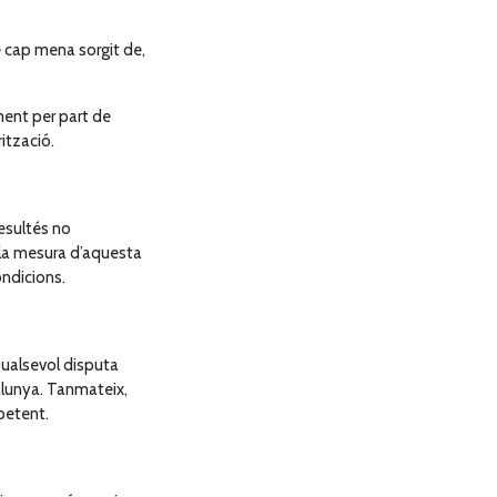
e cap mena sorgit de,
ment per part de
ització.
resultés no
 la mesura d’aquesta
ondicions.
 Qualsevol disputa
alunya. Tanmateix,
mpetent.