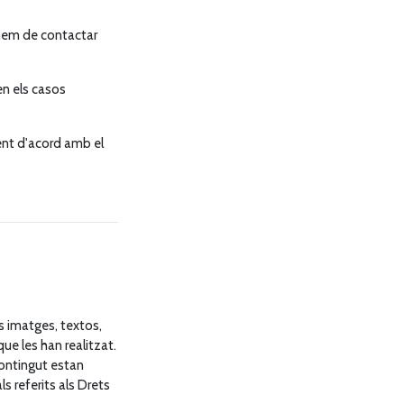
 hem de contactar
en els casos
ment d'acord amb el
es imatges, textos,
ue les han realitzat.
contingut estan
ls referits als Drets