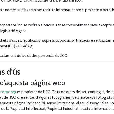
TUT CATALÀ D’ORNITOLOGIA (d'ara endavant ICO).
e només s’utilitzaran per tenir-te informat sobre el projecte o per si
r personal no se cediran a tercers sense consentiment previ excepte 
egislació vigent.
drets d’accés, rectificació, supressió, oposició i limitació en el tracta
ment (UE) 2016/679.
ractament de les dades personals és l'ICO.
s d'ús
t d’aquesta pàgina web
cotpc.org
és propietat de l’ICO. Tots els drets del seu contingut, de l
t de l’ICO o, en el cas d’algunes fotografies, dels mateixos fotògrafs q
aquesta pàgina, incloent-hi, sense limitacions, el seu disseny i el seu 
s de la Propietat Intel·lectual, Propietat Industrial i tractats internaciona