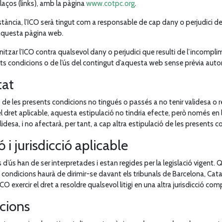
aços (links), amb la pàgina
www.cotpc.org
.
stància, l’ICO serà tingut com a responsable de cap dany o perjudici d
d’aquesta pàgina web.
nitzar l’ICO contra qualsevol dany o perjudici que resulti de l’incompli
ents condicions o de l’ús del contingut d’aquesta web sense prèvia autor
tat
ó de les presents condicions no tingués o passés a no tenir validesa o 
 dret aplicable, aquesta estipulació no tindria efecte, però només en
desa, i no afectarà, per tant, a cap altra estipulació de les presents c
ó i jurisdicció aplicable
d’ús han de ser interpretades i estan regides per la legislació vigent.
condicions haurà de dirimir-se davant els tribunals de Barcelona, Cat
ICO exercir el dret a resoldre qualsevol litigi en una altra jurisdicció co
acions