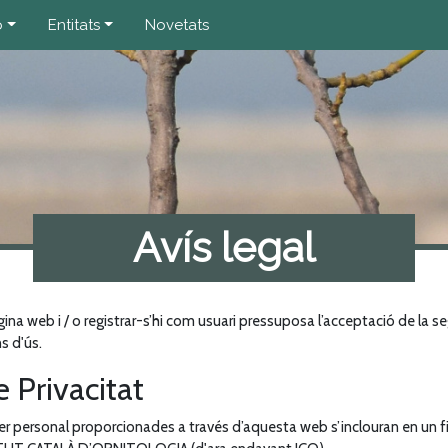
ó
Entitats
Novetats
Avís legal
gina web i / o registrar-s’hi com usuari pressuposa l’acceptació de la s
ns d'ús.
e Privacitat
r personal proporcionades a través d’aquesta web s’inclouran en un fit