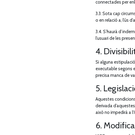
connectades per enll
3.3. Sota cap circum
o en relació a, l’ús 
3.4. S’haurà d’indem
l’usuari de les pres
4. Divisibili
Si alguna estipulaci
executable segons el
precisa manca de vali
5. Legislaci
Aquestes condicions 
derivada d’aquestes 
això no impedirà a l’
6. Modific