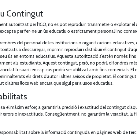
eu Contingut
ment autoritzat per l’ICO, no es pot reproduir, transmetre o explotar e
xcepte per fer-ne un ús educatiu o estrictament personal i no comerc
 membres del personal de les institucions o organitzacions educatives, c
oritzats a descarregar, imprimir, reproduir i distribuir el contingut d’
l seu ús en entorns educatius. Aquesta autorització s’estén només fins 
tament als estudiants. Aquest contingut, però, no podrà difondre’s més
vinculat l’usuari i en cap cas podrà ser utilitzat amb fins comercials. El 
 inalterats els drets d’autor i altres avisos de propietat. El contingut 
rt d’altres llocs web encara que sigui per a usos educatius.
bilitats
posa el màxim esforç a garantir la precisió i exactitud del contingut d’
 errors o inexactituds. Consegüentment, no garantim la veracitat, la fia
a responsabilitat sobre la informació continguda en pàgines web de terc