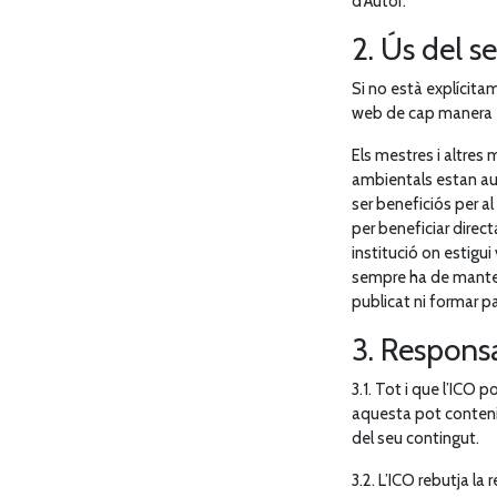
d'Autor.
2. Ús del s
Si no està explícita
web de cap manera e
Els mestres i altres
ambientals estan aut
ser beneficiós per a
per beneficiar direc
institució on estigui 
sempre ha de mantenir
publicat ni formar pa
3. Responsa
3.1. Tot i que l’ICO 
aquesta pot contenir
del seu contingut.
3.2. L’ICO rebutja l