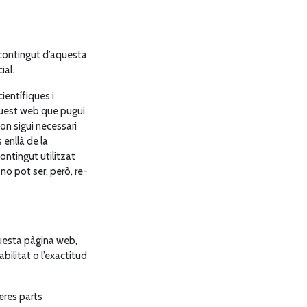
l contingut d’aquesta
ial.
ientífiques i
aquest web que pugui
on sigui necessari
 enllà de la
contingut utilitzat
no pot ser, però, re-
aquesta pàgina web,
bilitat o l’exactitud
eres parts