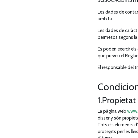
l'ASSOCIACIÓ INSTI
Les dades de contact
amb tu.
Les dades de caràcte
permesos segons la l
Es poden exercir els 
que preveu el Regla
El responsable del t
Condicion
1.Propieta
La pàgina web
www.
disseny són propieta
Tots els elements d’
protegits per les llei